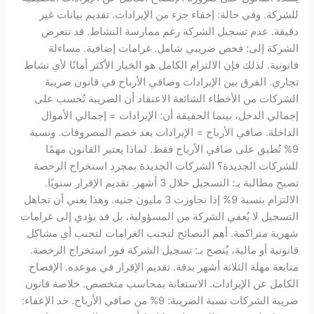
للشركة. وفي حالة: إخفاء جزء من الإيرادات. تقديم بيانات غير
دقيقة. عدم تسجيل الشركة رغم ممارسة النشاط. قد تتعرض
الشركة إلى: فحص ضريبي شامل. غرامات إضافية. مساءلة
قانونية. لذلك فإن الالتزام الكامل هو الخيار الأكثر أمانًا لأي نشاط
تجاري. الفرق بين الإيرادات وصافي الأرباح في قانون ضريبة
الشركات من الأخطاء الشائعة الاعتقاد أن الضريبة تُحسب على
إجمالي الدخل، بينما الحقيقة أن: الإيرادات = إجمالي الأموال
الداخلة. صافي الأرباح = الإيرادات بعد خصم المصروفات. ونسبة
9% تُطبق على صافي الأرباح فقط. لماذا يعتبر القانون مهمًا
للشركات الجديدة؟ الشركات الجديدة بمجرد استخراج الرخصة
تصبح مطالبة بـ: التسجيل خلال 3 أشهر. تقديم الإقرار سنويًا.
الالتزام بنسبة 9% إذا تجاوزت 3 مليون جنيه. وهذا يعني أن تجاهل
التسجيل لا يُعفي الشركة من المسؤولية، بل قد يؤدي إلى غرامات
شهرية متراكمة. أهم النصائح لتجنب الغرامات لتجنب أي مشاكل
قانونية أو مالية، يُنصح بـ: تسجيل الشركة فور استخراج الرخصة.
متابعة مهلة الثلاثة أشهر بدقة. تقديم الإقرار في موعده. الإفصاح
الكامل عن الإيرادات. الاستعانة بمحاسب متخصص. خلاصة قانون
ضريبة الشركات نسبة الضريبة: 9% من صافي الأرباح. حد الإعفاء: