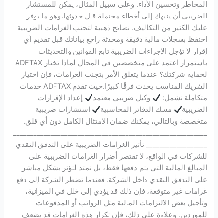
المخاطر وتحسين الأداء. وعلى سبيل المثال، يمكن للمستشار
الضريبي أن ينبهك إلى أخطاء محتملة قبل حدوثها،وهو ما يوفر
عليك الكثير من التكاليف. نصائح ذهبية لتجنب الغرامات الضريبية
احتفظ بسجلات مالية دقيقة ومحدثة راجع بياناتك قبل تقديم أي
إقرار لا تؤجل الإجراءات الضريبية تابع القوانين والتحديثات
باستمرار اعتمد على متخصصين في المجال لماذا تختار ADFTAX
لحماية شركتك؟ عندما يتعلق الأمر بتجنب الغرامات، فإن اختيار
الشريك المناسب يحدث فرقًا كبيرًا.حيث تقدم ADFTAX خدمات
متكاملة تشمل:
وكيل ضريبي معتمد
إعداد الإقرارات
الضريبية
مسك الدفاتر المحاسبية
استشارات ضريبية
متخصصة وبالتالي، يمكنك ضمان الامتثال الكامل دون أي قلق.
_________________________________________________________
__________________ تأثير الغرامات الضريبية على التدفق النقدي
للشركات في الواقع، لا تقتصر أضرار الغرامات الضريبية على
المبالغ المالية التي يتم دفعها فقط، بل تمتد لتؤثر بشكل مباشر
على التدفق النقدي داخل الشركة. فعندما تضطر الشركة إلى دفع
غرامات غير متوقعة، فإن ذلك قد يؤدي إلى خلل في الميزانية،
وتأجيل بعض الالتزامات المالية مثل الرواتب أو المدفوعات
للموردين. وعلاوة على ذلك، فإن تكرار هذه الغرامات قد يضعف