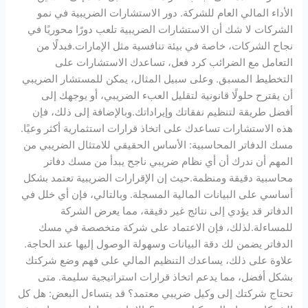
الأداء المالي العام للشركة. دور الاستشارات الضريبية في نمو
الشركات لا شك أن الاستشارات الضريبية تلعب دورًا محوريًا في
نجاح الشركات، خاصة في بيئة تنافسية مثل الإمارات.فبدلًا من
التعامل مع الضرائب كرد فعل، تساعدك الاستشارات على
التخطيط المسبق. وعلى سبيل المثال، يمكن للمستشار الضريبي
أن يقترح حلولًا قانونية لتقليل العبء الضريبي، أو يوجهك إلى
أفضل طريقة لتنظيم نفقاتك وإيراداتك.وبالإضافة إلى ذلك، فإن
هذه الاستشارات تساعدك على اتخاذ قرارات استثمارية أكثر وعيًا.
مسك الدفاتر المحاسبية: الأساس الحقيقي للامتثال الضريبي من
المهم أن ندرك أن أي نظام ضريبي ناجح يبدأ من مسك دفاتر
محاسبية دقيقة ومنظمة.حيث إن الإقرارات الضريبية تعتمد بشكل
أساسي على البيانات المالية المسجلة. وبالتالي، فإن أي خلل في
الدفاتر قد يؤدي إلى نتائج غير دقيقة، مما يعرض الشركة
للمساءلة.لذلك، فإن الاعتماد على شركة متخصصة في مسك
الدفاتر يضمن لك دقة البيانات وسهولة الوصول إليها عند الحاجة.
علاوة على ذلك، يساعدك التنظيم المالي على فهم وضع شركتك
بشكل أفضل، مما يدعم اتخاذ قرارات استراتيجية سليمة. متى
تحتاج شركتك إلى وكيل ضريبي معتمد؟ قد يتساءل البعض: هل كل