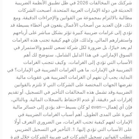
شركتك من المخالفات 2026 في ظل تطبيق الأنظمة الضريبية
الحديثة في دولة الإمارات العربية المتحدة، أصبحت الشركات
مطالبة بالالتزام بمجموعة من القوانين والإجراءات الدقيقة. ومع
ذلك، فإن العديد من أصحاب الأعمال يقعون في أخطاء بسيطة قد
تؤدي إلى غرامات ضريبية كبيرة تؤثر بشكل مباشر على أرباحهم
واستقرارهم المالي. ولذلك، فإن فهم كيفية تجنب هذه الغرامات
لم يعد خيارًا، بل ضرورة لكل شركة تسعى للنمو والاستمرار في
السوق الإماراتي. في هذا الدليل الشامل، سنوضح لك أهم
الأسباب التي تؤدي إلى الغرامات، وكيف تتجنب الغرامات
الضريبية في الإمارات. ما هي الغرامات الضريبية في الإمارات؟ في
البداية، يجب أن نفهم أن الغرامات الضريبية هي عقوبات مالية
تفرضها الجهات المختصة على الشركات التي لا تلتزم بالقوانين
الضريبية.وقد تشمل هذه المخالفات التأخير في التسجيل، أو تقديم
إقرارات غير دقيقة، أو عدم الاحتفاظ بالسجلات المالية. وبالتالي،
فإن أي إهمال—even لو كان بسيط—قد يؤدي إلى خسائر مالية
كبيرة على المدى الطويل. أهم أسباب الغرامات الضريبية في
الإمارات لفهم كيفية تجنب الغرامات، من الضروري التعرف أولًا
على الأسباب التي تؤدي إليها. 1. التأخير في التسجيل الضريبي
تتطلب القوانين تسجيل الشركات في ضريبة الشركات خلال فترة