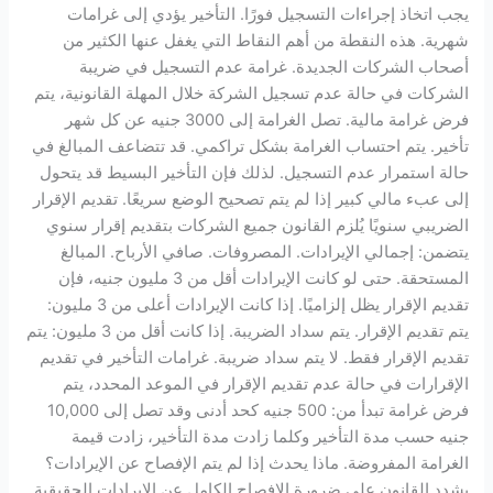
يجب اتخاذ إجراءات التسجيل فورًا. التأخير يؤدي إلى غرامات
شهرية. هذه النقطة من أهم النقاط التي يغفل عنها الكثير من
أصحاب الشركات الجديدة. غرامة عدم التسجيل في ضريبة
الشركات في حالة عدم تسجيل الشركة خلال المهلة القانونية، يتم
فرض غرامة مالية. تصل الغرامة إلى 3000 جنيه عن كل شهر
تأخير. يتم احتساب الغرامة بشكل تراكمي. قد تتضاعف المبالغ في
حالة استمرار عدم التسجيل. لذلك فإن التأخير البسيط قد يتحول
إلى عبء مالي كبير إذا لم يتم تصحيح الوضع سريعًا. تقديم الإقرار
الضريبي سنويًا يُلزم القانون جميع الشركات بتقديم إقرار سنوي
يتضمن: إجمالي الإيرادات. المصروفات. صافي الأرباح. المبالغ
المستحقة. حتى لو كانت الإيرادات أقل من 3 مليون جنيه، فإن
تقديم الإقرار يظل إلزاميًا. إذا كانت الإيرادات أعلى من 3 مليون:
يتم تقديم الإقرار. يتم سداد الضريبة. إذا كانت أقل من 3 مليون: يتم
تقديم الإقرار فقط. لا يتم سداد ضريبة. غرامات التأخير في تقديم
الإقرارات في حالة عدم تقديم الإقرار في الموعد المحدد، يتم
فرض غرامة تبدأ من: 500 جنيه كحد أدنى وقد تصل إلى 10,000
جنيه حسب مدة التأخير وكلما زادت مدة التأخير، زادت قيمة
الغرامة المفروضة. ماذا يحدث إذا لم يتم الإفصاح عن الإيرادات؟
يشدد القانون على ضرورة الإفصاح الكامل عن الإيرادات الحقيقية