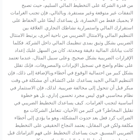
من قدرة الشركة على التخطيط المالي السليم، حيث تصبح
النفقات غير متوقعة وغير مستقرة. وبالتالي، فإن تجنب الغرامات
لا يحميك فقط من الخسارة، بل يساعدك أيضًا على الحفاظ على
استقرارك المالي واستمرارية نشاطك التجاري. العلاقة بين
التنظيم المالي والامتثال الضريبي من ناحية أخرى، يرتبط الامتثال
الضريبي بشكل وثيق بمدى تنظيمك المالي داخل الشركة. فكلما
كانت بياناتك المالية دقيقة ومحدثة، كان من السهل عليك إعداد
الإقرارات الضريبية بشكل صحيح. وعلى سبيل المثال، عندما تعتمد
على نظام واضح في تسجيل الإيرادات والمصروفات، فإنك تقلل
بشكل كبير من احتمالية الوقوع في أخطاء.وبالإضافة إلى ذلك، فإن
التنظيم المالي الجيد يساعدك على اكتشاف أي مشكلة في وقت
مبكر قبل أن تتحول إلى مخالفة ضريبية. لذلك، فإن الاستثمار في
نظام محاسبي قوي ليس مجرد تحسين إداري، بل هو خطوة
أساسية لتجنب الغرامات. كيف يساعدك التخطيط الضريبي في
تقليل المخاطر؟ في كثير من الأحيان، تتعامل الشركات مع
الضرائب كرد فعل بعد حدوث المشكلة، وهو ما يؤدي إلى أخطاء
مكلفة.ولكن في المقابل، يعتمد النجاح الحقيقي على التخطيط
الضريبي المسبق. حيث يساعدك التخطيط على فهم التزاماتك قبل