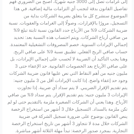
إلى غرامات تصل إلى 3000 جنيه شهريًا، أصبح من الضروري فهم
تفاصيل القانون بدقة لتجنب أي التزامات مالية إضافية. في هذا
الموضوع سنشرح كل ما يتعلق بضريبة الشركات بداية من
التسجيل، مرورًا بالإقرارات، وصولًا إلى الغرامات والعقوبات. نسبة
ضريبة الشركات 9% من الأرباح حدد القانون نسبة ثابتة تبلغ 9%
من صافي أرباح الشركات. ويتم احتساب هذه النسبة بعد: تحديد
إجمالي الإيرادات السنوية. خصم المصروفات التشغيلية المعتمدة.
حساب صافي الربح الفعلي. تطبيق نسبة 9% على صافي الربح.
وهنا يجب التأكيد أن الضريبة لا تُحسب على إجمالي الإيرادات، بل
على صافي الأرباح بعد الخصومات القانونية. حد الإعفاء حتى 3
مليون جنيه من أهم النقاط التي نص عليها قانون ضريبة الشركات
وجود حد إعفاء واضح. إذا كانت الإيرادات أقل من 3 مليون جنيه:
يتم تقديم الإقرار الضريبي. لا يتم سداد أي ضريبة. إذا تجاوزت
الإيرادات 3 مليون جنيه: يتم تقديم الإقرار. يتم سداد 9% من صافي
الأرباح. وهذا يعني أن الشركات الصغيرة ملزمة بالتقديم حتى لو لم
تكن ملزمة بالسداد. التسجيل خلال 3 أشهر من استخراج الرخصة
ينص القانون بوضوح على ضرورة تسجيل الشركة في ضريبة
الشركات خلال مدة لا تتجاوز 3 أشهر من تاريخ استخراج الرخصة
التجارية. بمجرد صدور الرخصة: تبدأ مهلة الثلاثة أشهر مباشرة.