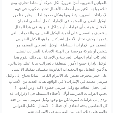
بالقوانين الضريبية أمرًا ضروريًا لكل شركة أو نشاط تجاري. ومع
ذلك، يواجه الكثير من أصحاب الأعمال تحديات كبيرة في فهم
الإجراءات الضريبية وتطبيقها بشكل صحيح.لذلك، يظهر هنا دور
الوكيل الضريبي المعتمد في الإمارات كحل أساسي لضمان
الامتثال وتجنب أي غرامات أو مشاكل قانونية. في هذا المقال،
سنتعرف بالتفصيل على أهمية الوكيل الضريبي، والخدمات التي
يقدمها، وكيف تختار الأفضل لشركتك. ما هو الوكيل الضريبي
المعتمد في الإمارات؟ ببساطة، الوكيل الضريبي المعتمد هو
شخص أو شركة مرخصة من الهيئة الاتحادية للضرائب لتمثيل
الشركات أمام الجهات الضريبية.وبالإضافة إلى ذلك، يقوم هذا
الوكيل بإدارة جميع الأمور المتعلقة بالضرائب نيابةً عنك. وبالتالي،
بدلًا من التعامل مع التعقيدات القانونية بنفسك، يمكنك الاعتماد
على خبير محترف يضمن لك الالتزام الكامل. لماذا تحتاج إلى وكيل
ضريبي معتمد في الإمارات؟ في الواقع، هناك العديد من الأسباب
التي تجعل التعاقد مع وكيل ضريبي خطوة ذكية، ومن أهمها: 1.
تجنب الغرامات الضريبية أولًا، الأخطاء البسيطة في الإقرارات قد
تؤدي إلى غرامات كبيرة.لكن مع وجود وكيل ضريبي، يتم مراجعة
كل التفاصيل بدقة لتفادي أي خطأ. 2. الامتثال الكامل للقوانين
علاوة على ذلك، القوانين الضريبية في الإمارات تتغير