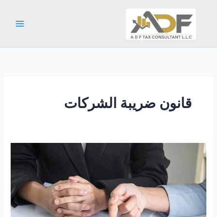
خطي
لى
لمحتوى
قانون ضريبة الشركات
كيف
تتجنب
الغرامات
الضريبية
في
الإمارات