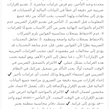
محددة.وعند التأخير، يتم فرض غرامات مباشرة. 2. تقديم إقرارات
ضريبية غير دقيقة أي خطأ في البيانات المالية أو الحسابات قد
يؤدي إلى مخالفات.ولهذا السبب، يجب التأكد من دقة جميع
المعلومات قبل التقديم. 3. التأخير في تقديم الإقرار الضريبي عدم
الالتزام بالمواعيد النهائية يعتبر من أكثر الأسباب شيوعًا للغرامات.
4. عدم الاحتفاظ بسجلات محاسبية القوانين تلزم الشركات
بالاحتفاظ بسجلات مالية واضحة ومنظمة. 5. تجاهل التحديثات
الضريبية نظرًا لأن القوانين تتغير، فإن عدم متابعة التحديثات قد
يؤدي إلى مخالفات غير مقصودة. كيف تتجنب الغرامات الضريبية
في الإمارات؟ الآن، دعنا ننتقل إلى الجزء الأهم، وهو كيفية تجنب
هذه الغرامات بشكل عملي.
الالتزام بالتسجيل الضريبي في
الوقت المحدد أولًا، يجب التأكد من تسجيل شركتك في النظام
الضريبي فور استيفاء الشروط.وذلك لتجنب أي غرامات تأخير.
إعداد إقرارات ضريبية دقيقة من الضروري مراجعة جميع البيانات
المالية قبل تقديم الإقرار.وبالإضافة إلى ذلك، يُفضل الاعتماد على
مختصين لضمان الدقة.
الالتزام بالمواعيد النهائية احرص على
تقديم الإقرارات في الوقت المحدد، لأن التأخير—even ليوم واحد
—قد يؤدي إلى غرامة.
مسك دفاتر محاسبية منظمة يعتبر