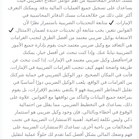
مسك الدفاتر المحاسبية من أهم عوامل النجاح الضريبي.حيث
يساعدك على تسجيل جميع العمليات المالية بدقة. ويمكنك التعرف
أكثر على ذلك من خلالخدمات مسك الدفاتر المحاسبية في
الإمارات.
متابعة التحديثات الضريبية باستمرار نظرًا لأن
القوانين تتغير، يجب متابعة أي تحديثات جديدة لضمان الامتثال.
الاستعانة بوكيل ضريبي معتمد من أفضل الطرق لتجنب الغرامات
هي التعاقد مع وكيل ضريبي معتمد.حيث يقوم بإدارة جميع الأمور
الضريبية نيابةً عنك. وإذا كنت تبحث عن أفضل خيار، يمكنك
قراءةأفضل وكيل ضريبي معتمد في الإمارات. إذا كنت تبحث عن
طريقة واضحة لفهم كيف تتجنب الغرامات الضريبية في الإمارات،
فأنت في المكان الصحيح. دور الوكيل الضريبي في حماية شركتك
من الغرامات في الواقع، يلعب الوكيل الضريبي دورًا أساسيًا في
تقليل المخاطر الضريبية.فهو لا يكتفي بتقديم الإقرارات، بل يقوم
بمراجعة جميع البيانات والتأكد من توافقها مع القوانين. علاوة على
ذلك، يساعدك في التخطيط الضريبي، مما يقلل من احتمالية
الوقوع في أخطاء.وبالتالي، فإن وجود وكيل ضريبي هو استثمار
ذكي وليس تكلفة إضافية. أهمية الاستشارات الضريبية في تجنب
المخالفات من ناحية أخرى، تساعدك الاستشارات الضريبية على
فهم وضعك المالي بشكل أفضل.كما تقدم لك حلولًا عملية لتقليل