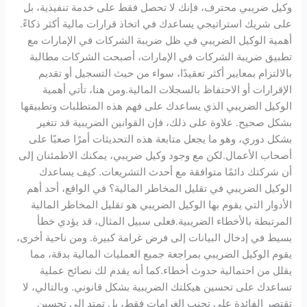
وكيل ضريبي محترف، فإنك لا تحصل فقط على خدمة تنفيذية، بل
على شريك استراتيجي يساعدك في اتخاذ قرارات مالية أكثر ذكاءً.
أهمية الوكيل الضريبي في ظل ضريبة الشركات في الإمارات مع
تطبيق ضريبة الشركات في الإمارات، أصبحت الشركات مطالبة
بالالتزام بمعايير أكثر تعقيدًا، سواء من حيث التسجيل أو تقديم
الإقرارات أو الاحتفاظ بالسجلات المالية.ومن هنا، تأتي أهمية
الوكيل الضريبي الذي يساعدك على فهم هذه المتطلبات وتطبيقها
بشكل صحيح. علاوة على ذلك، فإن القوانين الضريبية قد تتغير
بشكل دوري، وهو ما يجعل متابعة هذه التحديثات أمرًا صعبًا على
أصحاب الأعمال.لكن مع وجود وكيل ضريبي، يمكنك الاطمئنان إلى
أن شركتك دائمًا متوافقة مع أحدث التشريعات. كيف يساعدك
الوكيل الضريبي في تقليل المخاطر المالية؟ في الواقع، أحد أهم
الأدوار التي يقوم بها الوكيل الضريبي هو تقليل المخاطر المالية
المرتبطة بالأخطاء الضريبية.فعلى سبيل المثال، قد يؤدي خطأ
بسيط في إدخال البيانات إلى فرض غرامة كبيرة. ومن ناحية أخرى،
يقوم الوكيل الضريبي بمراجعة جميع العمليات المالية بدقة، مما
يقلل من احتمالية حدوث أخطاء.كما أنه يقدم لك نصائح عملية
تساعدك على تحسين هيكلتك الضريبية بشكل قانوني. وبالتالي، لا
تقتصر الفائدة على تجنب الغرامات فقط، بل تمتد إلى تحسين