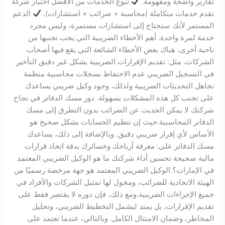
تقارير واضحة ومفهومة.
تنوع الخدمات من الأفضل اختيار شركة
تقدم خدمات متكاملة (محاسبة + ضرائب + استشارات).
الدعم
المستمر لأنك ستحتاج إلى استشارات مستمرة، وليس مجرد
خدمة لمرة واحدة. أهم الأخطاء الضريبية التي يجب تجنبها من
ناحية أخرى، هناك بعض الأخطاء الشائعة التي يقع فيها أصحاب
الشركات، مثل: تقديم الإقرارات الضريبية بشكل غير دقيق التأخير
في التسجيل الضريبي عدم الاحتفاظ بسجلات محاسبية منظمة
تجاهل التحديثات الضريبية ولذلك، وجود وكيل ضريبي يساعدك
على تجنب كل هذه المشكلات بسهولة. دور مسك الدفاتر في نجاح
شركتك لا يمكن الحديث عن الضرائب بدون التطرق إلى مسك
الدفاتر المحاسبية.حيث إن تنظيم الحسابات بشكل صحيح هو
الأساس لأي إقرار ضريبي دقيق. وبالإضافة إلى ذلك، يساعدك
مسك الدفاتر على: معرفة أرباحك وخسائرك بدقة اتخاذ قرارات
مالية صحيحة تحسين أداء شركتك ما هو الوكيل الضريبي المعتمد
في الإمارات؟ الوكيل الضريبي المعتمد هو جهة مرخصة رسميًا من
الهيئة الاتحادية للضرائب، ومخول لها تمثيل الشركات والأفراد في
جميع الإجراءات الضريبية.ومع ذلك، فإن دوره لا يقتصر فقط على
تقديم الإقرارات، بل يمتد ليشمل التخطيط الضريبي، وتحليل
المخاطر، وضمان الامتثال الكامل. وبالتالي، عندما تعتمد على